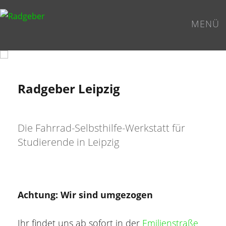
Zum
Inhalt
MENÜ
springen
Radgeber Leipzig
Die Fahrrad-Selbsthilfe-Werkstatt für
Studierende in Leipzig
Achtung: Wir sind umgezogen
Ihr findet uns ab sofort in der
Emilienstraße