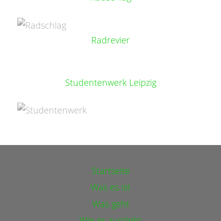
Radrevier
Studentenwerk Leipzig
Startseite
Was es ist
Was geht
Wie es aussieht